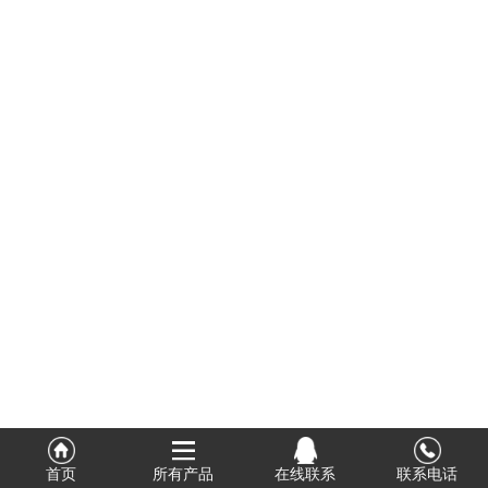
式
相
情
册
链
接
首页
所有产品
在线联系
联系电话