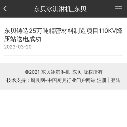
东贝冰淇淋机_东贝
公
东贝铸造25万吨精密材料制造项目110KV降
压站送电成功
司
供
2023-03-20
介
应
新
©2021 东贝冰淇淋机_东贝 版权所有
绍
产
闻
荣
技术支持：厨具网-中国厨具行业门户网站
注册
|
登陆
品
中
誉
联
心
资
系
公
质
方
司
友