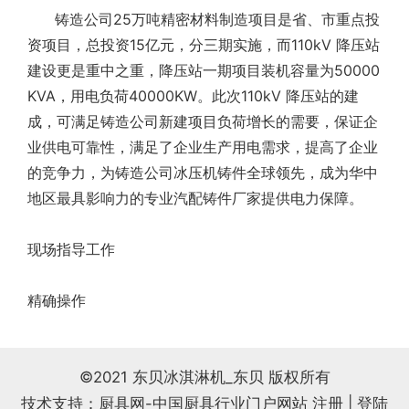
铸造公司25万吨精密材料制造项目是省、市重点投
式
相
情
资项目，总投资15亿元，分三期实施，而110kV 降压站
建设更是重中之重，降压站一期项目装机容量为50000
册
链
KVA，用电负荷40000KW。此次110kV 降压站的建
成，可满足铸造公司新建项目负荷增长的需要，保证企
接
业供电可靠性，满足了企业生产用电需求，提高了企业
的竞争力，为铸造公司冰压机铸件全球领先，成为华中
地区最具影响力的专业汽配铸件厂家提供电力保障。
现场指导工作
精确操作
©2021 东贝冰淇淋机_东贝 版权所有
技术支持：厨具网-中国厨具行业门户网站
注册
|
登陆