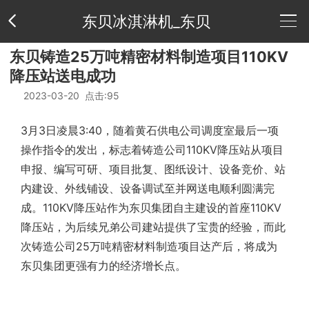
东贝冰淇淋机_东贝
东贝铸造25万吨精密材料制造项目110KV
公
降压站送电成功
2023-03-20 点击:95
司
供
3月3日凌晨3:40，随着黄石供电公司调度室最后一项
介
应
新
操作指令的发出，标志着铸造公司110KV降压站从项目
申报、编写可研、项目批复、图纸设计、设备竞价、站
绍
产
闻
荣
内建设、外线铺设、设备调试至并网送电顺利圆满完
成。110KV降压站作为东贝集团自主建设的首座110KV
品
中
誉
联
降压站，为后续兄弟公司建站提供了宝贵的经验，而此
次铸造公司25万吨精密材料制造项目达产后，将成为
心
资
系
公
东贝集团更强有力的经济增长点。
质
方
司
友