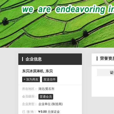
荣誉资
企业信息
东贝冰淇淋机_东贝
证
+ 加为商友
发送信件
所在地区：
湖北/黄石市
会员级别：
普通会员
企业类型：
企业单位 (制造商)
已 缴 纳：
￥0.00
元保证金