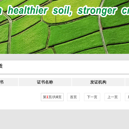
质
书
证书名称
发证机构
第
1
页/共
0
页
首页
下一页
上一页