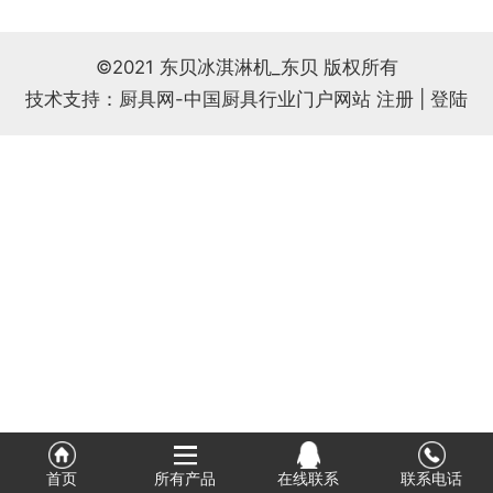
式
相
情
©2021 东贝冰淇淋机_东贝 版权所有
技术支持：厨具网-中国厨具行业门户网站
注册
|
登陆
册
链
接
首页
所有产品
在线联系
联系电话