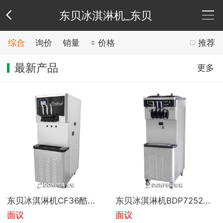
东贝冰淇淋机_东贝
综合
询价
销量
价格
推荐
公
最新产品
更多
司
供
介
应
新
绍
产
闻
荣
品
中
誉
联
心
资
系
公
东贝冰淇淋机CF36酷...
东贝冰淇淋机BDP7252...
质
方
司
友
面议
面议